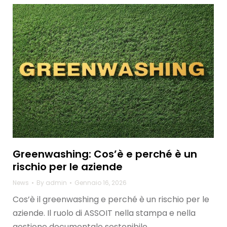
Greenwashing: Cos’è e perché è un
rischio per le aziende
News
By
admin
Gennaio 16, 2026
Cos’è il greenwashing e perché è un rischio per le
aziende. Il ruolo di ASSOIT nella stampa e nella
gestione documentale sostenibile.