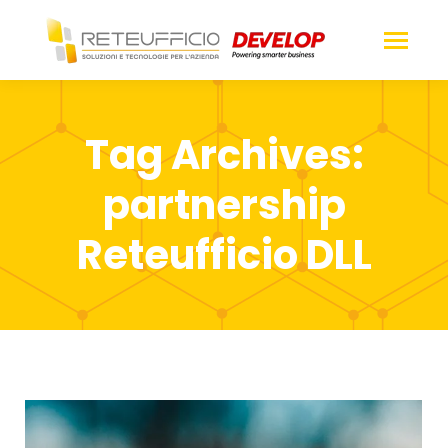
Tag Archives:
partnership
Reteufficio DLL