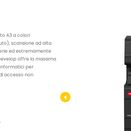
to A3 a colori
uto), scansione ad alta
i serie ed estremamente
. Develop offre la massima
 informatici per
o di accesso non
e