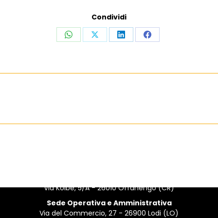
Condividi
Sede Legale
Via Kolbe, 5/A - 26010 Offanengo (CR)
Sede Operativa e Amministrativa
Via del Commercio, 27 - 26900 Lodi (LO)