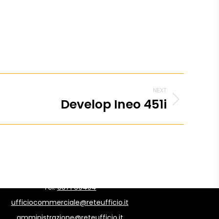
NEXT
Develop Ineo 451i
Tel.
0371 69454
ufficiocommerciale@reteufficio.it
amministrazione@reteufficio.it