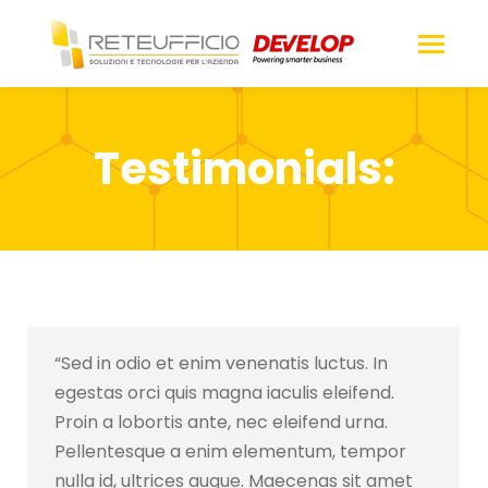
Testimonials:
“Sed in odio et enim venenatis luctus. In
egestas orci quis magna iaculis eleifend.
Proin a lobortis ante, nec eleifend urna.
Pellentesque a enim elementum, tempor
nulla id, ultrices augue. Maecenas sit amet